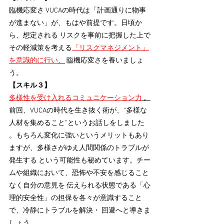
臨機応変さ VUCAの時代は「計画通りに物事
が進まない」が、もはや前提です。日頃か
ら、想定される リスクを事前に把握した上で
その軽減策を考える
「リスクマネジメント」
を意識的に行い
、
 臨機応変さを養いましょ
う。 
【スキル３】
多様性を受け入れるコミュニケーション力
 。
前回、VUCAの時代を生き抜く術が、“多様な
人材を集めること”というお話しをしました 
。もちろん変化に強いというメリットもあり
ますが、多様さがゆえ人間関係のトラブルが
発生する という可能性も秘めています。チー
ムや組織において、恐怖や不安を感じること
なく自分の意見を 伝えられる状態である「心
理的安全性」の担保を各々が意識すること
で、冷静にトラブルを解決・ 回避へと導きま
しょう。 