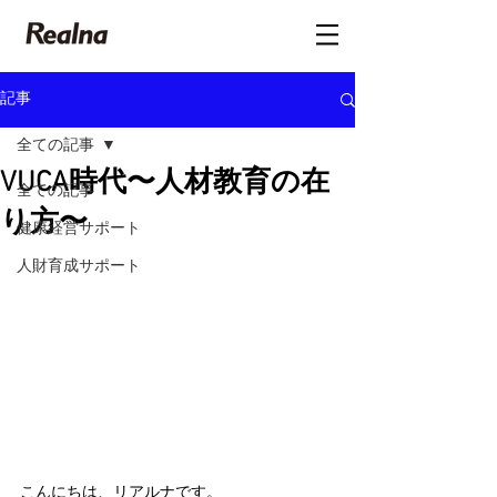
記事
全ての記事
VUCA時代〜人材教育の在
全ての記事
り方〜
健康経営サポート
人財育成サポート
こんにちは、リアルナです。