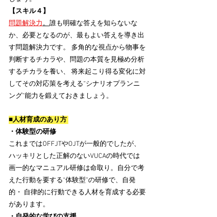
【スキル４】
問題解決力
。
誰も明確な答えを知らないな
か、必要となるのが、最もよい答えを導き出
す問題解決力です。 多角的な視点から物事を
判断するチカラや、問題の本質を見極め分析
するチカラを養い、 将来起こり得る変化に対
してその対応策を考える“シナリオプランニ
ング”能力を鍛えておきましょう。 
■人材育成のあり方 
・体験型の研修 
これまではOFFJTやOJTが一般的でしたが、
ハッキリとした正解のないVUCAの時代では 
画一的なマニュアル研修は命取り。自分で考
えた行動を要する“体験型”の研修で、自発
的・ 自律的に行動できる人材を育成する必要
があります。 
・自発的な学びの支援 