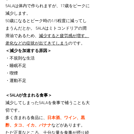
5ALAは体内で作られますが、17歳をピークに
減少します。
50歳になるとピーク時の1/5程度に減ってし
まうんだとか。 5ALAはミトコンドリアの潤
滑油であるため、
減少すると疲労感が増す、
老化などの症状が出てきてしまう
のです。
＜減少を加速する原因＞
・不規則な生活
・睡眠不足
・喫煙
・運動不足
＜5ALAが含まれる食事＞
減少してしまった5ALAを食事で補うことも大
切です。
多く含まれる食品に、
日本酒、ワイン、黒
酢、タコ、イカ、バナナ
などがあります。
ただ正直なところ、十分な量を食事が摂り続