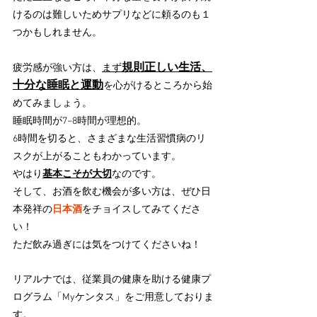
けるのは難しいためサプリなどに頼るのも１
つかもしれません。
規則正しい生活、
疲労感が強い方は、
まず
十分な睡眠と運動
を心がけるところから始
めてみましょう。
睡眠時間が7−8時間が理想的。
6時間を切ると、さまざまな生活習慣病のリ
スクが上がることもわかっています。
やはり
基本こそが大切
なのです。
そして、お酒を飲む機会が多い方は、ぜひ日
本発祥の
日本酒
をチョイスしてみてくださ
い！
ただ飲み過ぎには気をつけてくださいね！
リアルナでは、従業員の健康を助ける健康プ
ログラム「Myケンタス」をご用意しておりま
す。