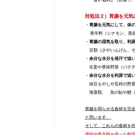
・
「甘いもの」
（お菓子、
対処法２）胃腸を元気
・
胃腸を元気にして、体
　 香辛料（シナモン、黒
・
胃腸の湿気を取り、利尿
　豆類（さやいんげん、そ
・
余分な水分を発汗で追い
　生姜や香味野菜（パクチ
・
余分な水分を利尿で追い
　緑豆もやしや瓜科の野
　海藻類、　魚の鮎や鱧（
胃腸を弱らせる食材を完
と思います。 
そして、これらの食材を
薬味や香辛料を使った料