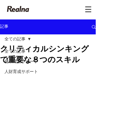
記事
全ての記事
クリティカルシンキング
全ての記事
で重要な８つのスキル
健康経営サポート
人財育成サポート